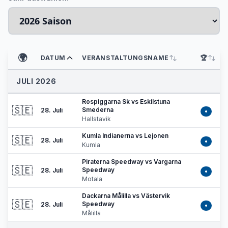
🌍
DATUM
VERANSTALTUNGSNAME
🏆
JULI 2026
Rospiggarna Sk vs Eskilstuna
🇸🇪
Smederna
28. Juli
•
Hallstavik
Kumla Indianerna vs Lejonen
🇸🇪
28. Juli
•
Kumla
Piraterna Speedway vs Vargarna
🇸🇪
Speedway
28. Juli
•
Motala
Dackarna Målilla vs Västervik
🇸🇪
Speedway
28. Juli
•
Målilla