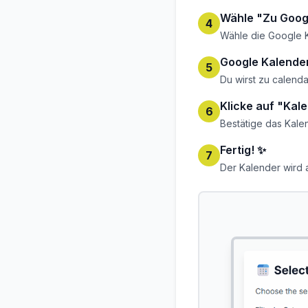
Wähle "Zu Goog
4
Wähle die Google 
Google Kalender
5
Du wirst zu calend
Klicke auf "Kal
6
Bestätige das Kal
Fertig! ✨
7
Der Kalender wird a