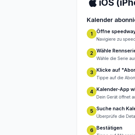
iOS (iP
Kalender abonni
Öffne speedway
1
Navigiere zu speed
Wähle Rennseri
2
Wähle die Serie au
Klicke auf "Abo
3
Tippe auf die Abon
Kalender-App wi
4
Dein Gerät öffnet 
Suche nach Kal
5
Überprüfe die Det
Bestätigen
6