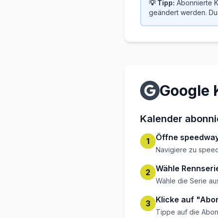
💡 Tipp:
Abonnierte K
geändert werden. Du 
Google 
Kalender abonni
Öffne speedway
1
Navigiere zu spee
Wähle Rennseri
2
Wähle die Serie au
Klicke auf "Abo
3
Tippe auf die Abon