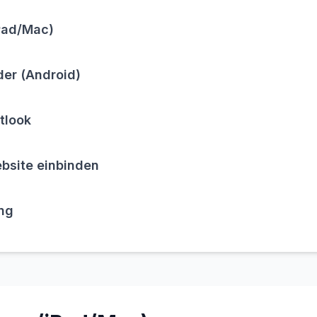
Pad/Mac)
er (Android)
tlook
bsite einbinden
ng