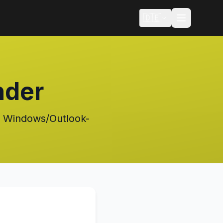
🇩🇪
nder
nd Windows/Outlook-