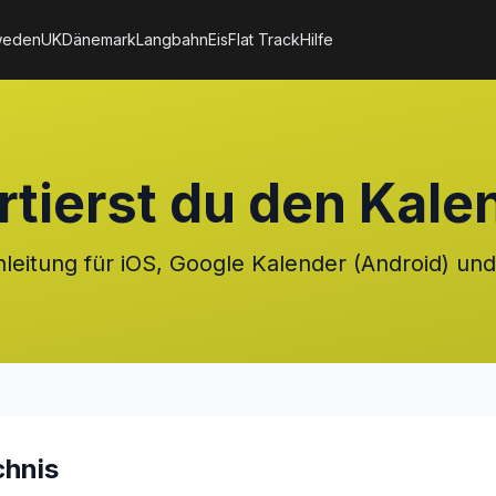
weden
UK
Dänemark
Langbahn
Eis
Flat Track
Hilfe
rtierst du den Kale
-Anleitung für iOS, Google Kalender (Android) u
chnis