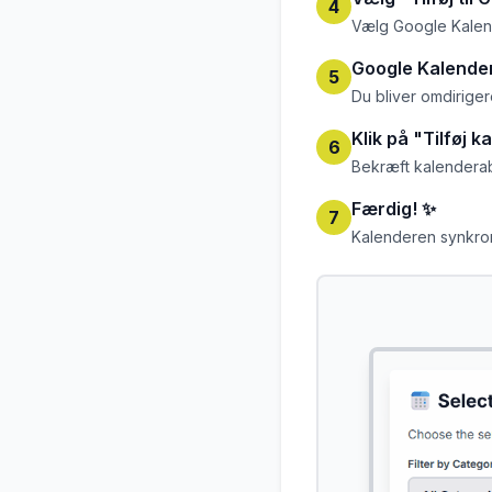
4
Vælg Google Kalen
Google Kalende
5
Du bliver omdiriger
Klik på "Tilføj k
6
Bekræft kalender
Færdig! ✨
7
Kalenderen synkroni