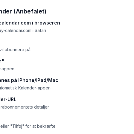
nder (Anbefalet)
alendar.com i browseren
y-calendar.com i Safari
vil abonnere på
r"
knappen
bnes på iPhone/iPad/Mac
utomatisk Kalender-appen
der-URL
abonnementets detaljer
ller "Tilføj" for at bekræfte