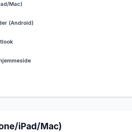
Pad/Mac)
er (Android)
tlook
n hjemmeside
hone/iPad/Mac)