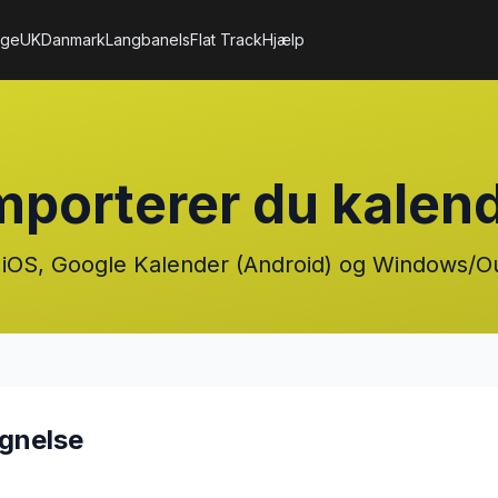
ige
UK
Danmark
Langbane
Is
Flat Track
Hjælp
mporterer du kalen
 til iOS, Google Kalender (Android) og Windows/
egnelse