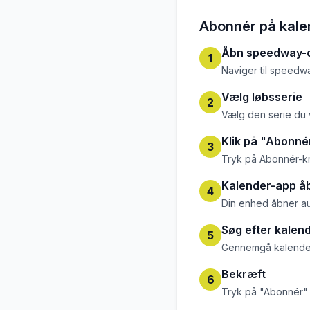
Abonnér på kale
Åbn speedway-c
1
Naviger til speedwa
Vælg løbsserie
2
Vælg den serie du 
Klik på "Abonné
3
Tryk på Abonnér-
Kalender-app å
4
Din enhed åbner a
Søg efter kalen
5
Gennemgå kalender
Bekræft
6
Tryk på "Abonnér" e