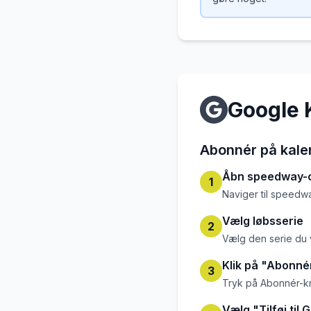
Google 
Abonnér på kale
Åbn speedway-c
1
Naviger til speedw
Vælg løbsserie
2
Vælg den serie du 
Klik på "Abonné
3
Tryk på Abonnér-
Vælg "Tilføj til