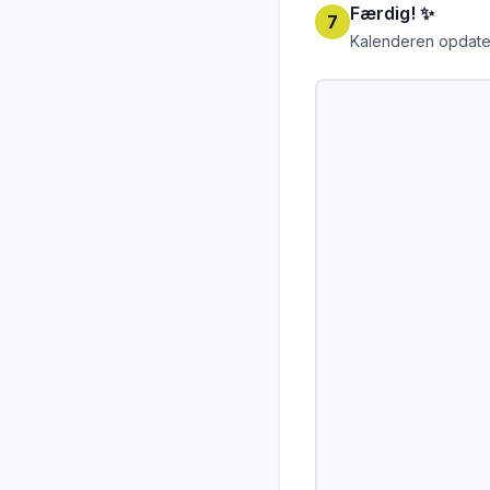
Færdig! ✨
7
Kalenderen opdate