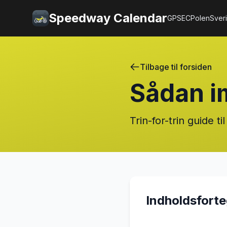
Speedway Calendar
GP
SEC
Polen
Sver
Tilbage til forsiden
Sådan i
Trin-for-trin guide
Indholdsfort