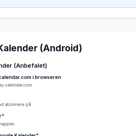
Kalender (Android)
nder (Anbefalet)
alendar.com i browseren
ay-calendar.com
vil abonnere på
r"
knappen
 Google Kalender"