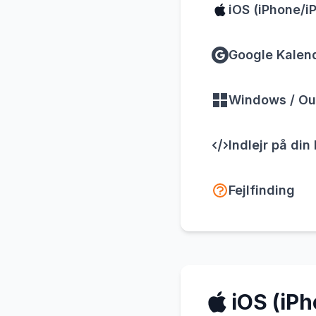
iOS (iPhone/i
Google Kalend
Windows / Ou
Indlejr på di
Fejlfinding
iOS (iP