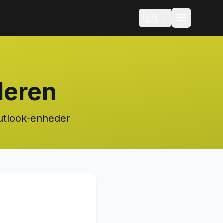
🇩🇰
deren
Outlook-enheder