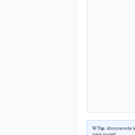
💡 Tip:
Abonnerede kal
gøre noget!