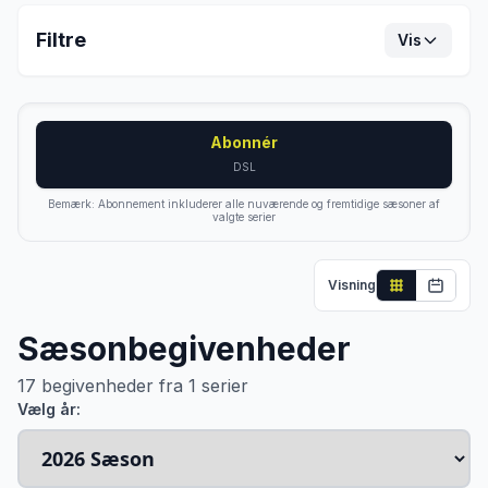
Filtre
Vis
Abonnér
DSL
Bemærk: Abonnement inkluderer alle nuværende og fremtidige sæsoner af
valgte serier
Visning
Sæsonbegivenheder
17
begivenheder fra
1
serier
Vælg år: