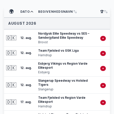
🌍
DATO
BEGIVENHEDSNAVN
🏆
AUGUST 2026
Nordjysk Elite Speedway vs SES –
🇩🇰
Sønderjylland Elite Speedway
12. aug.
•
Brovst
Team Fjelsted vs GSK Liga
🇩🇰
12. aug.
•
Harndrup
Esbjerg Vikings vs Region Varde
🇩🇰
Elitesport
12. aug.
•
Esbjerg
Slangerup Speedway vs Holsted
🇩🇰
Tigers
12. aug.
•
Slangerup
Team Fjelsted vs Region Varde
🇩🇰
Elitesport
17. aug.
•
Harndrup