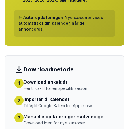
2025, 2026, 2027... alle inkluderet
✨
Auto-opdateringer:
Nye sæsoner vises
automatisk i din kalender, når de
annonceres!
Downloadmetode
Download enkelt år
1
Hent .ics-fil for en specifik sæson
Importér til kalender
2
Tilføj til Google Kalender, Apple osv.
Manuelle opdateringer nødvendige
3
Download igen for nye sæsoner