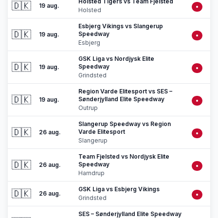
Holsted Tigers vs Team Fjelsted
🇩🇰
19 aug.
•
Holsted
Esbjerg Vikings vs Slangerup
🇩🇰
Speedway
19 aug.
•
Esbjerg
GSK Liga vs Nordjysk Elite
🇩🇰
Speedway
19 aug.
•
Grindsted
Region Varde Elitesport vs SES –
🇩🇰
Sønderjylland Elite Speedway
19 aug.
•
Outrup
Slangerup Speedway vs Region
🇩🇰
Varde Elitesport
26 aug.
•
Slangerup
Team Fjelsted vs Nordjysk Elite
🇩🇰
Speedway
26 aug.
•
Harndrup
GSK Liga vs Esbjerg Vikings
🇩🇰
26 aug.
•
Grindsted
SES – Sønderjylland Elite Speedway