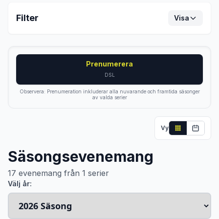
Filter
Visa
Prenumerera
DSL
Observera: Prenumeration inkluderar alla nuvarande och framtida säsonger
av valda serier
Vy
Säsongsevenemang
17
evenemang från
1
serier
Välj år: