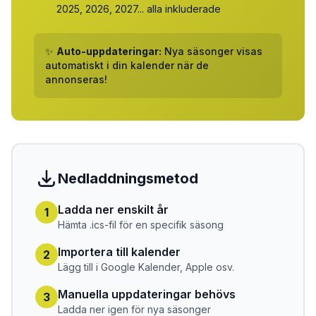
2025, 2026, 2027... alla inkluderade
✨
Auto-uppdateringar:
Nya säsonger visas
automatiskt i din kalender när de
annonseras!
Nedladdningsmetod
Ladda ner enskilt år
1
Hämta .ics-fil för en specifik säsong
Importera till kalender
2
Lägg till i Google Kalender, Apple osv.
Manuella uppdateringar behövs
3
Ladda ner igen för nya säsonger