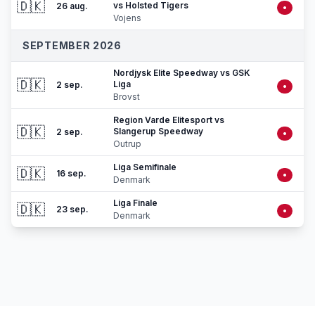
🇩🇰
vs Holsted Tigers
26 aug.
•
Vojens
SEPTEMBER 2026
Nordjysk Elite Speedway vs GSK
🇩🇰
Liga
2 sep.
•
Brovst
Region Varde Elitesport vs
🇩🇰
Slangerup Speedway
2 sep.
•
Outrup
Liga Semifinale
🇩🇰
16 sep.
•
Denmark
Liga Finale
🇩🇰
23 sep.
•
Denmark