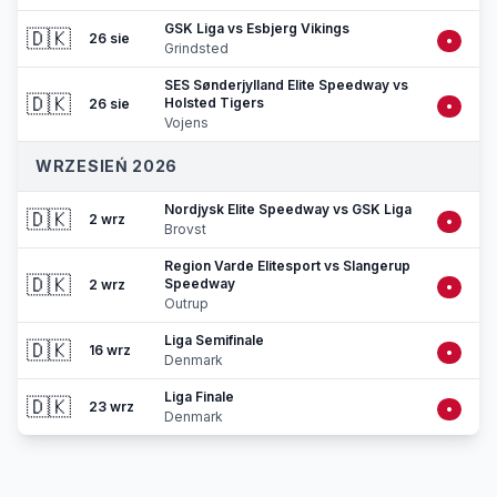
GSK Liga vs Esbjerg Vikings
🇩🇰
26 sie
•
Grindsted
SES Sønderjylland Elite Speedway vs
🇩🇰
Holsted Tigers
26 sie
•
Vojens
WRZESIEŃ 2026
Nordjysk Elite Speedway vs GSK Liga
🇩🇰
2 wrz
•
Brovst
Region Varde Elitesport vs Slangerup
🇩🇰
Speedway
2 wrz
•
Outrup
Liga Semifinale
🇩🇰
16 wrz
•
Denmark
Liga Finale
🇩🇰
23 wrz
•
Denmark