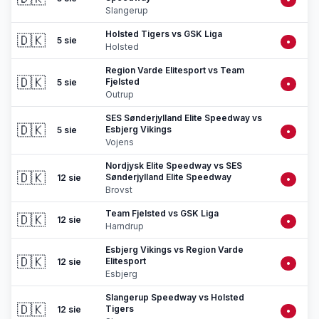
Slangerup
Holsted Tigers vs GSK Liga
🇩🇰
5 sie
•
Holsted
Region Varde Elitesport vs Team
🇩🇰
Fjelsted
5 sie
•
Outrup
SES Sønderjylland Elite Speedway vs
🇩🇰
Esbjerg Vikings
5 sie
•
Vojens
Nordjysk Elite Speedway vs SES
🇩🇰
Sønderjylland Elite Speedway
12 sie
•
Brovst
Team Fjelsted vs GSK Liga
🇩🇰
12 sie
•
Harndrup
Esbjerg Vikings vs Region Varde
🇩🇰
Elitesport
12 sie
•
Esbjerg
Slangerup Speedway vs Holsted
🇩🇰
Tigers
12 sie
•