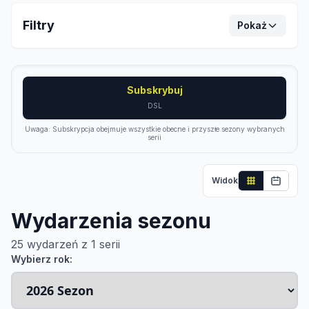
Filtry
Pokaż
Subskrybuj
DSL
Uwaga: Subskrypcja obejmuje wszystkie obecne i przyszłe sezony wybranych
serii
Widok
Wydarzenia sezonu
25
wydarzeń z
1
serii
Wybierz rok: