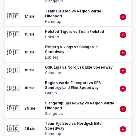
Slangerup
Team Fjelsted vs Region Varde
🇩🇰
Elitesport
17 sie
•
Harndrup
Holsted Tigers vs Team Fjelsted
🇩🇰
19 sie
•
Holsted
Esbjerg Vikings vs Slangerup
🇩🇰
Speedway
19 sie
•
Esbjerg
GSK Liga vs Nordjysk Elite Speedway
🇩🇰
19 sie
•
Grindsted
Region Varde Elitesport vs SES
🇩🇰
Sønderjylland Elite Speedway
19 sie
•
Outrup
Slangerup Speedway vs Region Varde
🇩🇰
Elitesport
26 sie
•
Slangerup
Team Fjelsted vs Nordjysk Elite
🇩🇰
Speedway
26 sie
•
Harndrup