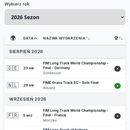
Wybierz rok:
🌍
DATA
NAZWA WYDARZENIA
🏆
SIERPIEŃ 2026
FIM Long Track World Championship -
🇩🇪
Final - Germany
23 sie
•
Scheessel
FIME Grass Track EC - Solo Final
🇳🇱
29 sie
•
Aduard
WRZESIEŃ 2026
FIM Long Track World Championship -
🇫🇷
Final - France
5 wrz
•
Morizès
FIM Long Track of Nations -