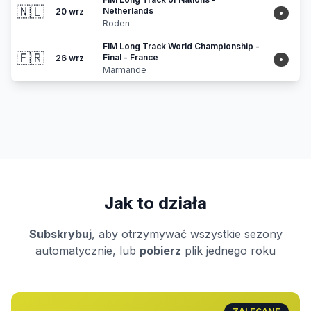
🇳🇱
Netherlands
20 wrz
•
Roden
FIM Long Track World Championship -
🇫🇷
Final - France
26 wrz
•
Marmande
Jak to działa
Subskrybuj
, aby otrzymywać wszystkie sezony
automatycznie, lub
pobierz
plik jednego roku