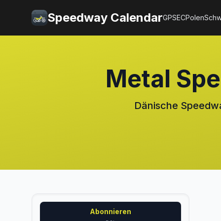
Speedway Calendar
GP
SEC
Polen
Sch
Metal Sp
Dänische Speedway
Abonnieren