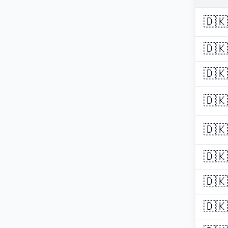
🇩🇰
🇩🇰
🇩🇰
🇩🇰
🇩🇰
🇩🇰
🇩🇰
🇩🇰