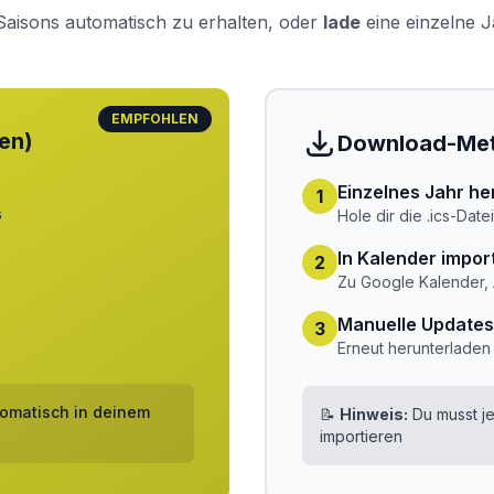
 Saisons automatisch zu erhalten, oder
lade
eine einzelne J
EMPFOHLEN
en)
Download-Me
Einzelnes Jahr he
1
s
Hole dir die .ics-Date
In Kalender impor
2
Zu Google Kalender, 
Manuelle Updates 
3
Erneut herunterladen
omatisch in deinem
📝
Hinweis:
Du musst j
importieren