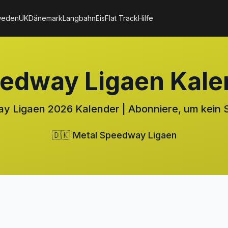
weden
UK
Dänemark
Langbahn
Eis
Flat Track
Hilfe
eedway Ligaen Kale
 Ligaen 2026 Kalender | Abonniere, um kein S
🇩🇰 Metal Speedway Ligaen