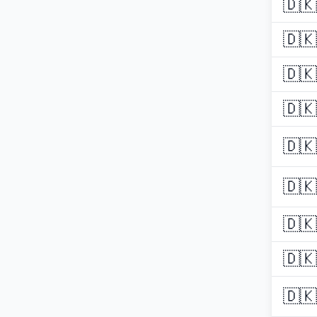
🇩🇰
🇩🇰
🇩🇰
🇩🇰
🇩🇰
🇩🇰
🇩🇰
🇩🇰
🇩🇰